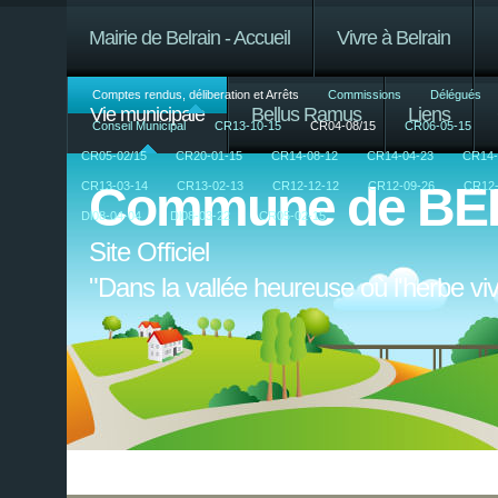
Mairie de Belrain - Accueil
Vivre à Belrain
Comptes rendus, déliberation et Arrêts
Commissions
Délégués
Vie municipale
Bellus Ramus
Liens
Conseil Municipal
CR13-10-15
CR04-08/15
CR06-05-15
CR05-02/15
CR20-01-15
CR14-08-12
CR14-04-23
CR14-
Commune de BE
CR13-03-14
CR13-02-13
CR12-12-12
CR12-09-26
CR12-
Dl08-04-04
Dl08-03-22
CR05-02-15
Site Officiel
"Dans la vallée heureuse où l'herbe v