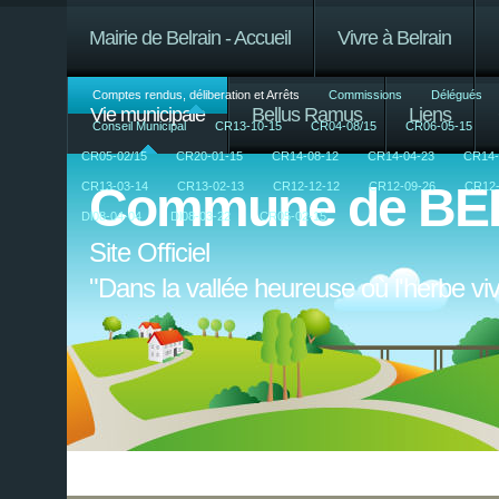
Mairie de Belrain - Accueil
Vivre à Belrain
Comptes rendus, déliberation et Arrêts
Commissions
Délégués
Vie municipale
Bellus Ramus
Liens
Conseil Municipal
CR13-10-15
CR04-08/15
CR06-05-15
CR05-02/15
CR20-01-15
CR14-08-12
CR14-04-23
CR14-
Commune de BE
CR13-03-14
CR13-02-13
CR12-12-12
CR12-09-26
CR12-
Dl08-04-04
Dl08-03-22
CR05-02-15
Site Officiel
"Dans la vallée heureuse où l'herbe v