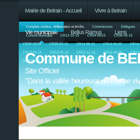
Mairie de Belrain - Accueil
Vivre à Belrain
Comptes rendus, déliberation et Arrêts
Commissions
Délégués
Vie municipale
Bellus Ramus
Liens
Conseil Municipal
CR13-10-15
CR04-08/15
CR06-05-15
CR05-02/15
CR20-01-15
CR14-08-12
CR14-04-23
CR14-
Commune de BE
CR13-03-14
CR13-02-13
CR12-12-12
CR12-09-26
CR12-
Dl08-04-04
Dl08-03-22
CR05-02-15
Site Officiel
"Dans la vallée heureuse où l'herbe v