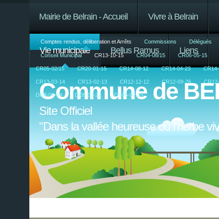
Mairie de Belrain - Accueil
Vivre à Belrain
Comptes rendus, déliberation et Arrêts
Commissions
Délégués
Vie municipale
Bellus Ramus
Liens
Conseil Municipal
CR13-10-15
CR04-08/15
CR06-05-15
CR05-02/15
CR20-01-15
CR14-08-12
CR14-04-23
CR14-
Commune de BE
CR13-03-14
CR13-02-13
CR12-12-12
CR12-09-26
CR12-
Dl08-04-04
Dl08-03-22
CR05-02-15
Site Officiel
"Dans la vallée heureuse où l'herbe v