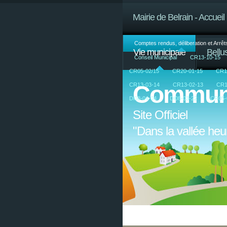
Mairie de Belrain - Accueil
Comptes rendus, déliberation et Arrêt
Vie municipale
Bell
Conseil Municipal
CR13-10-15
CR05-02/15
CR20-01-15
CR1
Commun
CR13-03-14
CR13-02-13
CR1
Dl08-04-04
Dl08-03-22
CR05-
Site Officiel
"Dans la vallée he