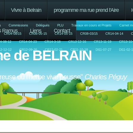
Vivre à Belrain
programme ma rue prend l'Aire
s
Commissions
Délégués
PLU
Travaux en cours et Projets
Carnet m
us Ramus
Liens
Contact
CR04-08/15
CR06-05-15
CR14-05-15
CR08-03/15
CR14-04-14
C
4-08-12
CR14-04-23
CR14-3-18
CR13-12-16
CR13-11-19
CR13-10
e de BELRAIN
2-12-12
CR12-09-26
CR12-02-21
CR11-10-18
Dl11-07-27
Dl11-02-
02-15
ureuse où l'herbe vive pousse"
Charles Péguy